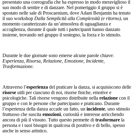
presentato una coreografia che ha espresso in modo meraviglioso il
suo modo di sentire e di danzare. Nel pomeriggio il gruppo si è
spostato nelle sale di Proscaenium, dove Adam Benjamin ha tenuto
il suo workshop
Dalla Semplicità alla Complessità (e ritorno)
, un
momento caratterizzato da un’atmosfera di uguaglianza e
accoglienza, durante il quale tutti i partecipanti hanno danzato
insieme, trovando nel gruppo il sostegno, la forza e lo stimolo.
Durante le due giornate sono emerse alcune parole chiave:
Esperienza, Risorsa, Relazione, Emozione, Incidente,
Trasformazione.
Attraverso l’
esperienza
del praticare la danza, si acquisiscono delle
risorse
utili per ciascuno di noi, risorse fisiche, emotive e
psicologiche. Tali risorse vengono distribuite nella
relazione
con il
gruppo e con le persone che partecipano e praticano. Durante
l’esperienza della danza accade un fatto, un
incidente
, uno stimolo
fruttuoso che suscita
emozioni
, curiosità e interesse arricchendo
ancora di più il vissuto. Tutto questo permette di
trasformare
la
persona e i suoi bisogni in qualcosa di positivo e di bello, spesso
anche in senso artistico.