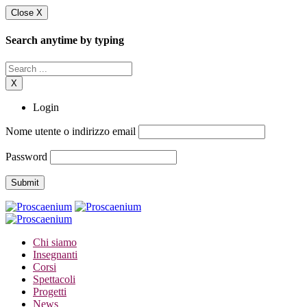
Close X
Search anytime by typing
X
Login
Nome utente o indirizzo email
Password
Chi siamo
Insegnanti
Corsi
Spettacoli
Progetti
News